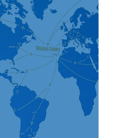
Siempre un paso
más allá.
Confeccionamos
validamos
acompañamos
Valor