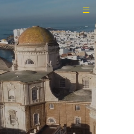
Viaja sin
límites,
viaja con
todo
incluido
.
"Monumentos icónicos o joyas ocultas,
cada viaje crea recuerdos duraderos.
Viaja con nosotros y vive una experiencia
única.
"