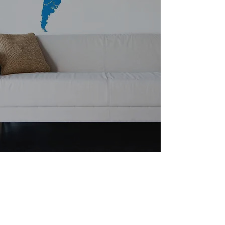
dentro del catálogo que ponemos a tu
disposición. Déjate sorprender por la
variedad de experiencias que hemos
confeccionado para tu disfrute y
satisfacción.
Buscar en el sitio
AGENCIA