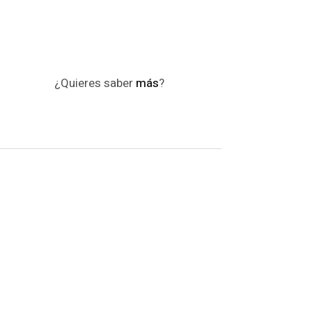
¿Quieres saber
más
?
Conócenos
Viajes
López
fácil
completo
económico