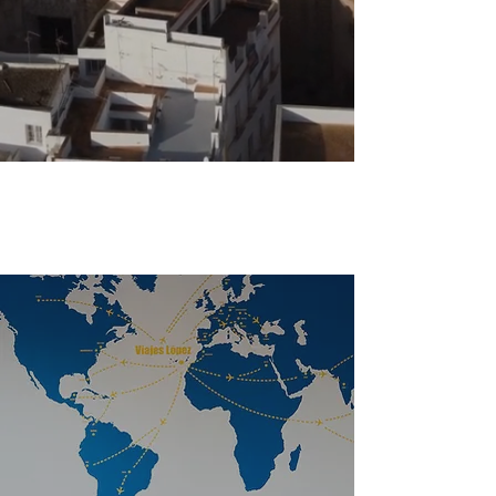
Circuitos
Descubre tu próxima
aventura
Encuentra fácilmente tu
circuito idea
l